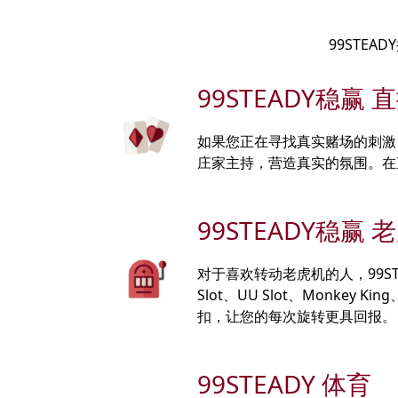
99STE
99STEADY稳赢
如果您正在寻找真实赌场的刺激，
庄家主持，营造真实的氛围。在
99STEADY稳赢 
对于喜欢转动老虎机的人，99STEAD
Slot、UU Slot、Monkey 
扣，让您的每次旋转更具回报。
99STEADY 体育