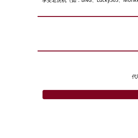
享受老虎机（如：BNG、Lucky365、Monke
代