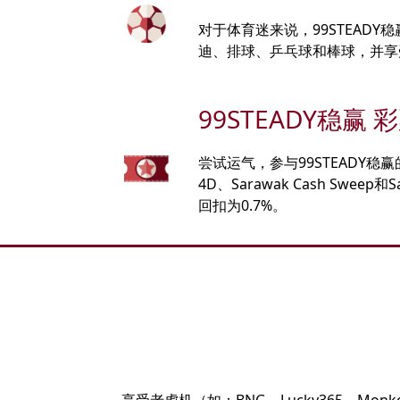
对于体育迷来说，99STEAD
迪、排球、乒乓球和棒球，并享
99STEADY稳赢 
尝试运气，参与99STEADY稳赢的彩票
4D、Sarawak Cash Sw
回扣为0.7%。