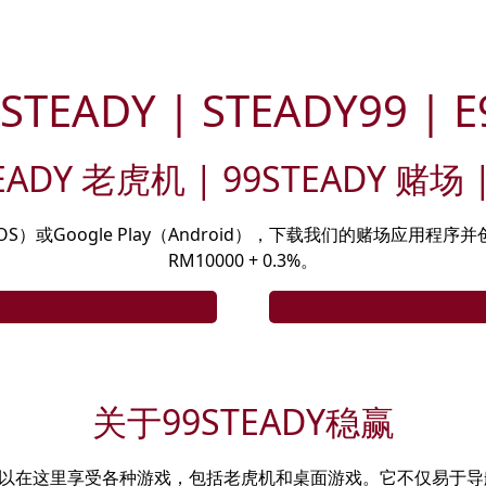
STEADY | STEADY99 | E
TEADY 老虎机 | 99STEADY 赌场 
e（iOS）或Google Play（Android），下载我们的赌
RM10000 + 0.3%。
关于99STEADY稳赢
，您可以在这里享受各种游戏，包括老虎机和桌面游戏。它不仅易于