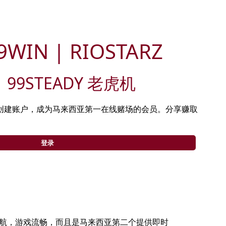
9WIN | RIOSTARZ
| 99STEADY 老虎机
场应用程序并创建账户，成为马来西亚第一在线赌场的会员。分享赚取
登录
导航，游戏流畅，而且是马来西亚第二个提供即时